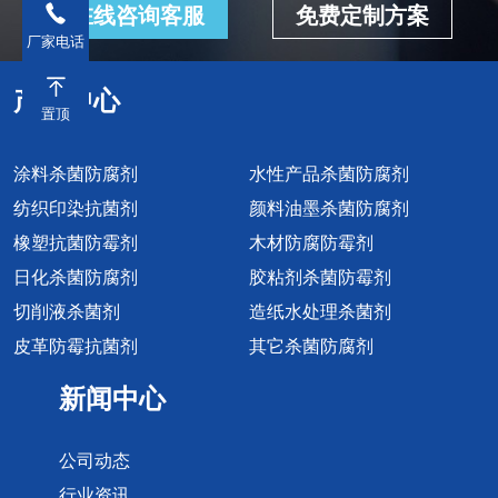
生间、地下
广谱抗菌性、
在线咨询客服
免费定制方案
输过程中，若
母菌等，防...
室）等对卫生
耐热性好、安
厂家电话
环...
要求高的场
全性高等特
产品中心
所。优势：施
点。有机抗菌
置顶
工便捷，抗菌
剂：包括季铵
剂在涂料中分
盐/季磷盐、卤
涂料杀菌防腐剂
水性产品杀菌防腐剂
布均匀，形成
胺、三氯生、
纺织印染抗菌剂
颜料油墨杀菌防腐剂
持久抗菌层。
噻唑及其衍生
橡塑抗菌防霉剂
木材防腐防霉剂
作为添加剂改
物等。这些...
日化杀菌防腐剂
胶粘剂杀菌防霉剂
良普通涂料操
切削液杀菌剂
造纸水处理杀菌剂
作方法：...
皮革防霉抗菌剂
其它杀菌防腐剂
新闻中心
公司动态
行业资讯