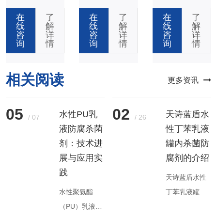
在
了
在
了
在
了
线
解
线
解
线
解
咨
详
咨
详
咨
详
询
情
询
情
询
情
相关阅读
更多资讯
05
02
水性PU乳
天诗蓝盾水
/
07
/
26
液防腐杀菌
性丁苯乳液
剂：技术进
罐内杀菌防
展与应用实
腐剂的介绍
践
天诗蓝盾水性
水性聚氨酯
丁苯乳液罐内
（PU）乳液作
杀菌防腐剂是