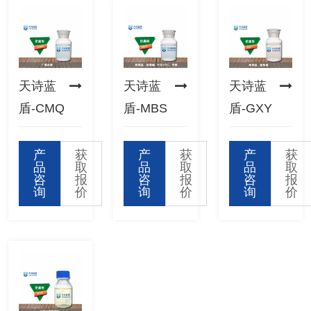
天诗蓝
天诗蓝
天诗蓝
盾-CMQ
盾-MBS
盾-GXY
产
获
产
获
产
获
品
取
品
取
品
取
咨
报
咨
报
咨
报
询
价
询
价
询
价