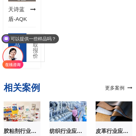
天诗蓝
盾-AQK
可以提供一些样品吗？
产
获
产品添加量是多少？
品
取
咨
报
询
价
相关案例
更多案例
胶粘剂行业应用案例
纺织行业应用案例
皮革行业应用案例