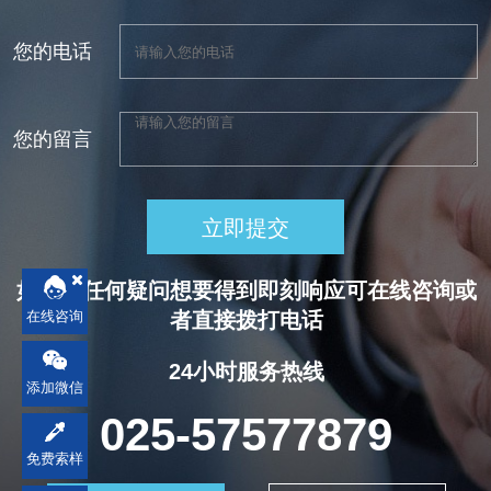
用方式、选型
域。以下是对
效、安全的防
液等）的罐内
要点及典型案
抗菌剂在苯丙
腐杀菌剂成为
储存设计，覆
您的电话
例如下：一、
乳液中应用的
保障水性PU乳
盖乳液合成、
核心应用方式
详细介绍：
液稳定性的关
涂料制备、储
直接添加至涂
一、抗菌剂类
您的留言
键技术。一、
存运输及成膜
料基料操作方
型苯丙乳液中
水性PU乳液的
应用全周期，
法：将抗菌防
常用的抗菌剂
微生物污染风
解决高温、潮
立即提交
霉剂与丙烯酸
包括无机抗菌
险与挑战水性
湿环境下微生
乳液、颜料、
剂、有机抗菌
PU乳液以水为
物污染导致的
如您有任何疑问想要得到即刻响应可在线咨询或
助剂等混合均
剂和高分子抗
分散介质，富
酸败、分层、
者直接拨打电话
在线咨询
匀，制成抗菌
菌剂。无机抗
含蛋白质、糖
霉变等问题。
涂料。适用场
菌剂：如金属
24小时服务热线
类等微生物生
核心作用抑制
添加微信
景：医院、食
及其氧化物
长所需的营养
微生物滋生：
025-57577879
品加工厂、潮
（银离子抗菌
物质。在生
有效杀灭细
免费索样
湿环境（如卫
剂等），具有
产、储存和运
菌、霉菌、酵