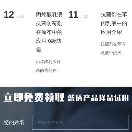
为环保型高分
南京天诗蓝盾
子材料，凭借
生物科技有限
12
11
丙烯酸乳液
抗菌剂在苯
/
29
/
20
其优异的机械
公司针对水性
抗菌防霉剂
丙乳液中的
性能、耐候性
丁苯乳液体系
在涂布中的
应用介绍
和成膜性，在
研发的专用防
应用 0级防
抗菌剂在苯丙
涂料、胶粘
腐杀菌产品，
霉
乳液中的应用
剂、皮革涂饰
其核心特性与
丙烯酸乳液抗
主要通过直接
等领域广泛应
优势可归纳为
菌防霉剂在涂
添加或化学键
用。然而，其
以下方面：
布中的应用，
合实现，可显
含水特性使其
一、产品定位
旨在提升涂料
著提升乳液的
易受微生物污
与核心功能应
的抗菌性能、
抗菌性能，并
染，导致产品
用场景专为水
延长使用寿命
广泛应用于内
变质、性能下
性丁苯乳液
并满足卫生安
外墙涂料、地
降甚至失效。
（如丙烯酸、
您的姓名
全要求，其应
板涂料等领
因此，开发高
苯丙、丁苯乳