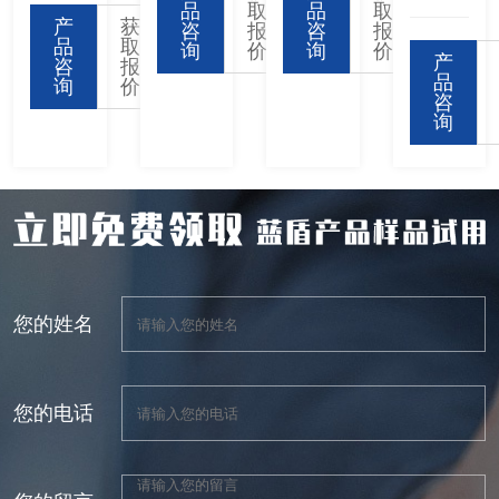
品
取
品
取
产
获
咨
报
咨
报
品
取
询
价
询
价
产
咨
报
品
询
价
咨
询
您的姓名
您的电话