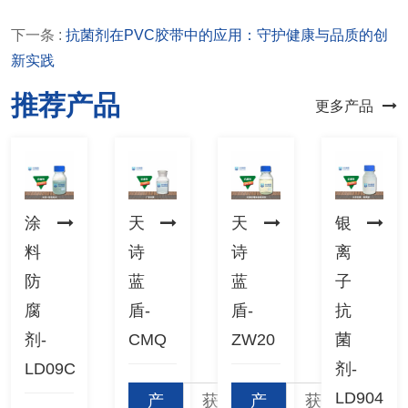
下一条 :
抗菌剂在PVC胶带中的应用：守护健康与品质的创
新实践
推荐产品
更多产品
涂
天
天
银
料
诗
诗
离
防
蓝
蓝
子
腐
盾-
盾-
抗
剂-
CMQ
ZW20
菌
LD09C
剂-
LD904
产
获
产
获