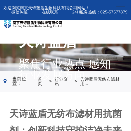
欢迎浏览南京天诗蓝盾生物科技有限公司网站！
微信沟通
在线联系
24H服务热线：025-57577879
天诗蓝盾
聚焦行业热点 感知
行业发展方向
当前位
首
行业资
天诗蓝盾无纺布滤材
>
>
置：
页
讯
用...
天诗蓝盾无纺布滤材用抗菌
剂：创新科技守护洁净未来