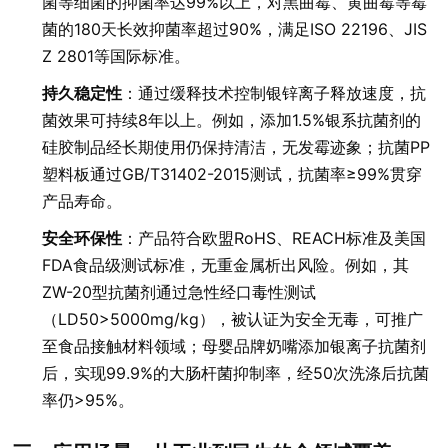
菌等细菌的抑菌率达99%以上，对黑曲霉、黄曲霉等霉
菌的180天长效抑菌率超过90%，满足ISO 22196、JIS
Z 2801等国际标准。
持久稳定性
：通过缓释技术控制银锌离子释放速度，抗
菌效果可持续8年以上。例如，添加1.5%银系抗菌剂的
硅胶制品经长期使用仍保持清洁，无发霉迹象；抗菌PP
塑料板通过GB/T31402-2015测试，抗菌率≥99%贯穿
产品寿命。
安全环保性
：产品符合欧盟RoHS、REACH标准及美国
FDA食品级测试标准，无重金属析出风险。例如，其
ZW-20型抗菌剂通过急性经口毒性测试
（LD50>5000mg/kg），被认证为安全无毒，可推广
至食品接触材料领域；母婴品牌奶嘴添加银离子抗菌剂
后，实现99.9%的大肠杆菌抑制率，经50次洗涤后抗菌
率仍>95%。