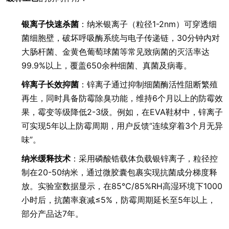
银离子快速杀菌
：纳米银离子（粒径1-2nm）可穿透细
菌细胞壁，破坏呼吸酶系统与电子传递链，30分钟内对
大肠杆菌、金黄色葡萄球菌等常见致病菌的灭活率达
99.9%以上，覆盖650余种细菌、真菌及病毒。
锌离子长效抑菌
：锌离子通过抑制细菌酶活性阻断繁殖
再生，同时具备防霉除臭功能，维持6个月以上的防霉效
果，霉变等级降低2-3级。例如，在EVA鞋材中，锌离子
可实现5年以上防霉周期，用户反馈“连续穿着3个月无异
味”。
纳米缓释技术
：采用磷酸锆载体负载银锌离子，粒径控
制在20-50纳米，通过微胶囊包裹实现抗菌成分梯度释
放。实验室数据显示，在85℃/85%RH高湿环境下1000
小时后，抗菌率衰减≤5%，防霉周期延长至5年以上，
部分产品达7年。