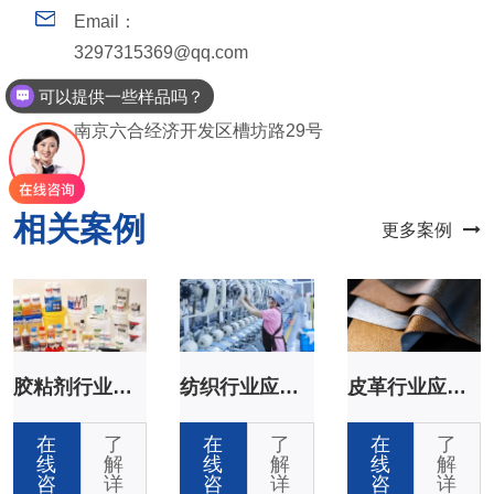
Email：
3297315369@qq.com
可以提供一些样品吗？
地址：
产品添加量是多少？
南京六合经济开发区槽坊路29号
相关案例
更多案例
胶粘剂行业应用案例
纺织行业应用案例
皮革行业应用案例
在
了
在
了
在
了
线
解
线
解
线
解
咨
详
咨
详
咨
详