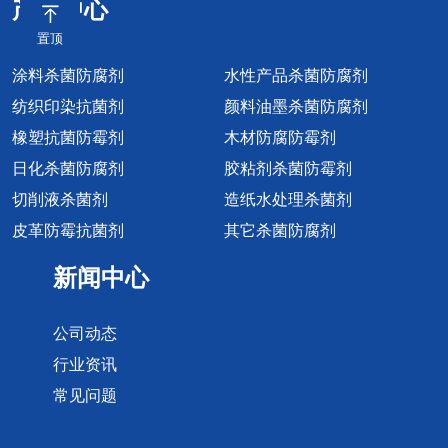
产品中心
的功能边界。
（抑菌率达
置顶
一、技术突
99.9%以
破：银锌复合
上）。锌离子
涂料杀菌防腐剂
水性产品杀菌防腐剂
与纳米缓释的
协同：锌离子
纺织印染抗菌剂
颜料油墨杀菌防腐剂
双重赋能天诗
抑制细菌酶活
橡塑抗菌防霉剂
木材防腐防霉剂
蓝盾抗菌剂的
性，阻断繁殖
日化杀菌防腐剂
胶粘剂杀菌防霉剂
核心技术在于
再生，同时...
切削液杀菌剂
造纸水处理杀菌剂
其银锌复...
皮革防霉抗菌剂
其它杀菌防腐剂
新闻中心
公司动态
行业资讯
常见问题