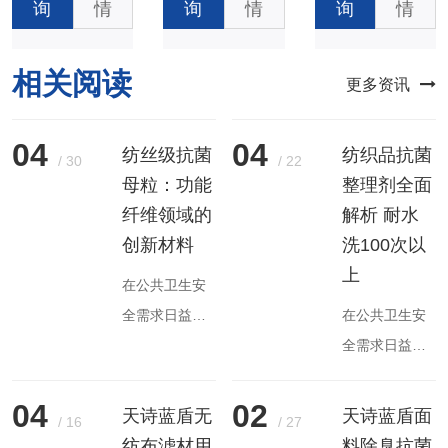
询
情
询
情
询
情
相关阅读
更多资讯
04
04
纺丝级抗菌
纺织品抗菌
/
30
/
22
母粒：功能
整理剂全面
纤维领域的
解析 耐水
创新材料
洗100次以
上
在公共卫生安
全需求日益增
在公共卫生安
长的背景下，
全需求日益增
纺丝级抗菌母
长的背景下，
粒作为功能性
纺织品抗菌整
04
02
天诗蓝盾无
天诗蓝盾面
/
16
/
27
纤维的核心原
理剂已成为提
纺布滤材用
料除臭抗菌