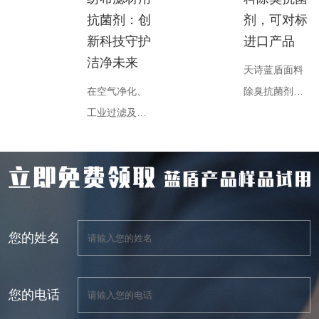
料，正引领着
升织物功能
抗菌剂：创
剂，可对标
纺织、医疗、
性、延长使用
新科技守护
进口产品
家居等领域的
寿命的关键技
洁净未来
天诗蓝盾面料
材料革新。这
术。作为国内
在空气净化、
除臭抗菌剂是
种通过纳米技
抗菌领域的领
工业过滤及医
一种高效、安
术将抗菌成分
军企业，天诗
疗防护等领
全、广谱的抗
均匀分散于基
蓝盾通过纳米
域，无纺布滤
菌防臭解决方
体树脂的浓缩
技术、缓释工
材因其高效过
案，专为纺织
体，不仅赋予
艺与场景化解
滤性能和成本
品设计，能够
纤维持久抗菌
决方案的三重
优势被广泛应
显著提升面料
性能，更突破
创新，构建了
您的姓名
用。然而，潮
的卫生性能和
了传统抗菌材
覆盖医疗、家
湿环境中的微
穿着舒适度。
料的加工限
居、运动等领
生物滋生易导
以下是对其详
制，成为现代
域的完整产品
您的电话
致滤材霉变、
细介绍：一、
工业中不可或
体系。本文将