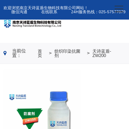
欢迎浏览南京天诗蓝盾生物科技有限公司网站！
微信沟通
在线联系
24H服务热线：025-57577879
当前位
首
纺织印染抗菌
天诗蓝盾-
>
>
置：
页
剂
ZW200