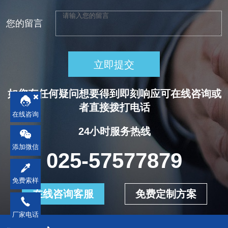
堵塞，甚至引
核心成分与作
缺的功能性添
从技术原理、
发二次污染。
用机制银离子
您的留言
加剂。一、技
产品特性、应
天诗蓝盾作为
抗菌技术纳米
术原理与材料
用场景及工艺
国内抗菌防霉
银离子：通过
构成纺丝级抗
规范四个维
立即提交
技术的领军企
纳米技术将银
菌母粒的核心
度，系统解析
业，凭借其自
离子均匀分散
在于将无机/有
天诗蓝盾抗菌
如您有任何疑问想要得到即刻响应可在线咨询或
主研发的银锌
在材料基体
机抗菌剂与纤
整理剂的核心
者直接拨打电话
复合抗菌体系
中，粒径微小
在线咨询
维基体树脂通
优势。一、技
与纳米缓释技
（20-
24小时服务热线
过母粒化技术
术原理：多机
术，为无纺布
50nm），可深
添加微信
实现分子级分
制协同实现长
025-57577879
滤材提供了高
入细菌细胞内
散。以银离子
效抑菌天诗蓝
效、持久、安
部，破坏细胞
抗菌母粒为
盾抗菌整理剂
免费索样
全的抗菌解决
膜结构，干扰
在线咨询客服
免费定制方案
例，其...
的核心技术基
方案，重新定
代谢过程，实
于三大作...
厂家电话
义了过滤材料
现快速杀菌